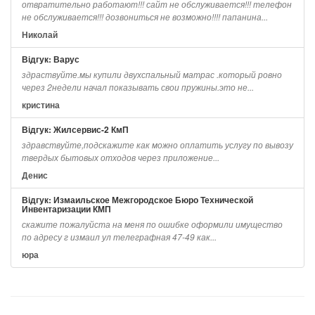
отвратительно работают!!! сайт не обслуживается!!! телефон
не обслуживается!!! дозвониться не возможно!!!! папанина...
Николай
Відгук: Варус
здраствуйте.мы купили двухспальный матрас .который ровно
через 2недели начал показывать свои пружины.это не...
кристина
Відгук: Жилсервис-2 КмП
здравствуйте,подскажите как можно оплатить услугу по вывозу
твердых бытовых отходов через приложение...
Денис
Відгук: Измаильское Межгородское Бюро Технической
Инвентаризации КМП
скажите пожалуйста на меня по ошибке оформили имущество
по адресу г измаил ул телеграфная 47-49 как...
юра