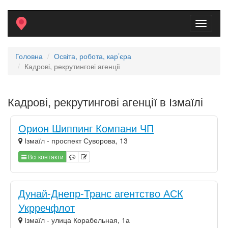
Toggle
navigati
Головна
Освіта, робота, кар’єра
Кадрові, рекрутингові агенції
Кадрові, рекрутингові агенції в Ізмаїлі
Орион Шиппинг Компани ЧП
Ізмаїл - проспект Суворова, 13
Всі контакти
Дунай-Днепр-Транс агентство АСК
Укрречфлот
Ізмаїл - улица Корабельная, 1а