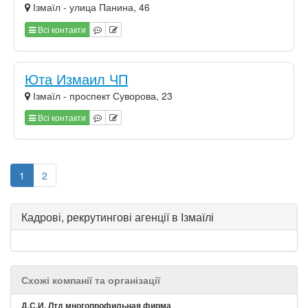
Ізмаїл - улица Панина, 46
Всі контакти
Юта Измаил ЧП
Ізмаїл - проспект Суворова, 23
Всі контакти
1
2
Кадрові, рекрутингові агенції в Ізмаїлі
Схожі компанії та організації
Д.С.И. Лтд многопрофильная фирма