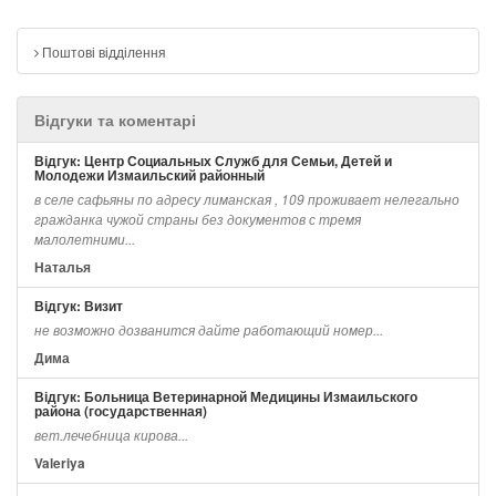
Поштові відділення
Відгуки та коментарі
Відгук: Центр Социальных Служб для Семьи, Детей и
Молодежи Измаильский районный
в селе сафьяны по адресу лиманская , 109 проживает нелегально
гражданка чужой страны без документов с тремя
малолетними...
Наталья
Відгук: Визит
не возможно дозванится дайте работающий номер...
Дима
Відгук: Больница Ветеринарной Медицины Измаильского
района (государственная)
вет.лечебница кирова...
Valeriya