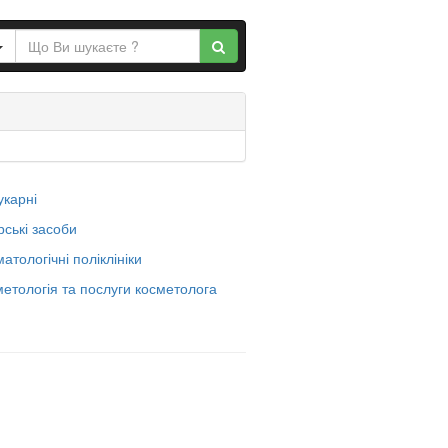
карні
рські засоби
атологічні поліклініки
етологія та послуги косметолога