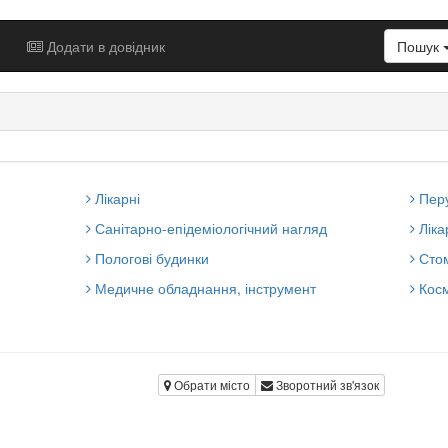
Додати в довідник
Пошук
Лікарні
Перу
Санітарно-епідеміологічний нагляд
Ліка
Пологові будинки
Стом
Медичне обладнання, інструмент
Косм
Обрати місто
Зворотний зв'язок