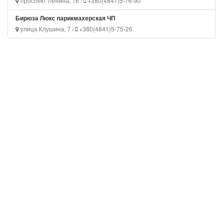
проспект Ленина, 16 /
+380(4841)5-76-90
Бирюза Люкс парикмахерская ЧП
улица Клушина, 7 /
+380(4841)5-75-26