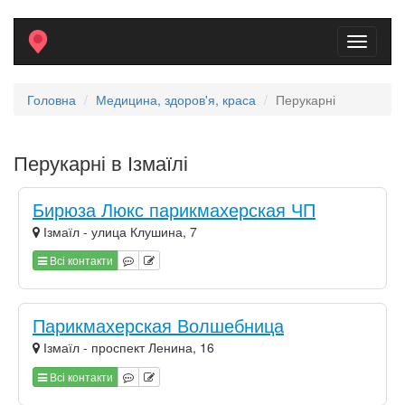
Toggle
navigati
Головна
Медицина, здоров'я, краса
Перукарні
Перукарні в Ізмаїлі
Бирюза Люкс парикмахерская ЧП
Ізмаїл - улица Клушина, 7
Всі контакти
Парикмахерская Волшебница
Ізмаїл - проспект Ленина, 16
Всі контакти