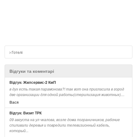
Готелі
Відгуки та коментарі
Відгук: Жилсервис-2 КмП
в дух есть такая парамонова?! так вот она пригласила в город
две организации для одной работы(стерилизация животных)....
Вася
Відгук: Визит ТРК
09 августа на ул чкалова, возле дома пограничников, рабочие
спиливали деревья и повредили телевизионный кабель,
который...