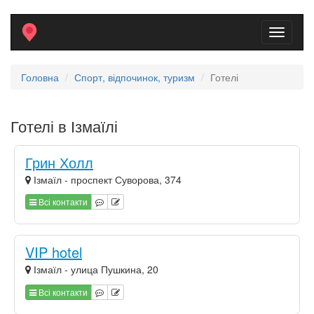
Toggle
navigati
Головна
Спорт, відпочинок, туризм
Готелі
Готелі в Ізмаїлі
Грин Холл
Ізмаїл - проспект Суворова, 374
Всі контакти
VIP hotel
Ізмаїл - улица Пушкина, 20
Всі контакти