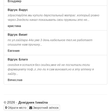
Владимр
Відгук: Варус
здраствуйте.мы купили двухспальный матрас .который ровно
через 2недели начал показывать свои пружины.это не...
кристина
Відгук: Визит
по ул.гайдара 44а уже 3 день кабельное тел.не работает
опишите нам причину...
Евгения
Відгук: Благо
сегодня я остался без скидки,мне её не посчитали.толи
фармацевту поф..г ,то-ли я сам виноват,но в эту аптеку я
зайду...
Вячеслав
© 2026 -
Довідник Ізмаїла
Обрати місто
Зворотний зв'язок