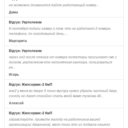
не возможно дозванится дайте работающий номер...
Дима
Відгук: Укртелеком
8 сентября подали заявку о том, что не работает 2 номера
телефона. по сегодняшний день-...
Маргарита
Відгук: Укртелеком
через год после отказа от номера колекторы присылают смс с
долгом. укртелеком ето непонятная кантора. пользоваться
ее...
Игорь
Відгук: Жилсервис-2 КмП
жэк2 у меня во дворе 5 тонн мусора нужно убрать частный двор,
соседи не дают спокойно спать моей маме тучкова 46...
Алексей
Відгук: Жилсервис-2 КмП
здравствуйте. примите жалобу на работников вашей
организации( дворников). мало того,что из подвала нашего