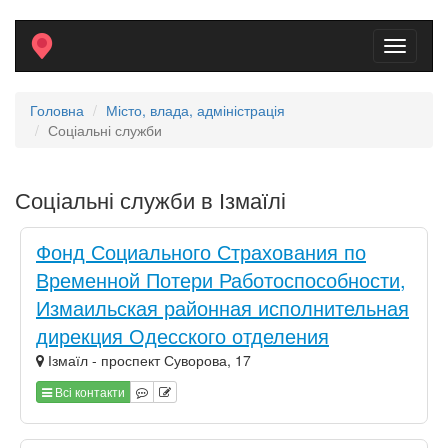
Toggle
navigati
Головна
Місто, влада, адміністрація
Соціальні служби
Соціальні служби в Ізмаїлі
Фонд Социального Страхования по
Временной Потери Работоспособности,
Измаильская районная исполнительная
дирекция Одесского отделения
Ізмаїл - проспект Суворова, 17
Всі контакти